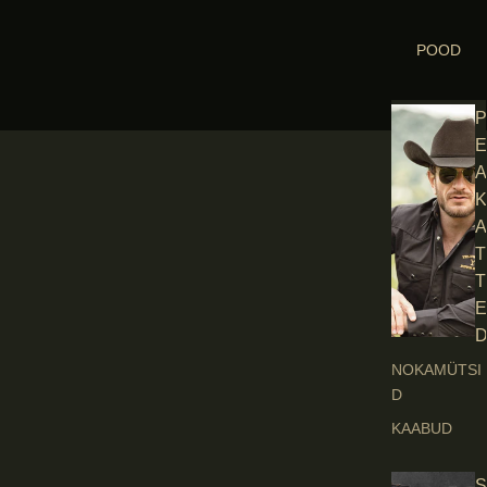
POOD
P
E
A
K
A
T
T
E
NOKAMÜTSI
D
KAABUD
S