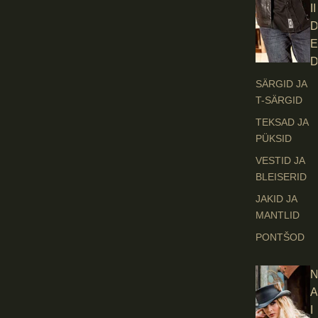
II
E
SÄRGID JA
T-SÄRGID
TEKSAD JA
PÜKSID
VESTID JA
BLEISERID
JAKID JA
MANTLID
PONTŠOD
A
I