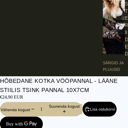
S
T
E
II
E
SÄRGID JA
PLUUSID
TEKSAD JA
HÕBEDANE KOTKA VÖÖPANNAL - LÄÄNE
PÜKSID
STIILIS TSINK PANNAL 10X7CM
KLEIDID JA
€24,90 EUR
SEELIKUD
Suurenda kogust
Lisa ostukorvi
VESTID JA
Vähenda kogust
KORSETID
JAKID JA