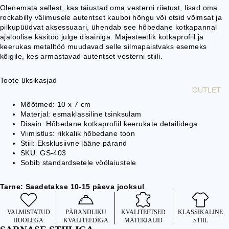
AKSE
Olenemata sellest, kas täiustad oma vesterni riietust, lisad oma
rockabilly välimusele autentset kauboi hõngu või otsid võimsat ja
SSUA
pilkupüüdvat aksessuaari, ühendab see hõbedane kotkapannal
ARID
ajaloolise käsitöö julge disainiga. Majesteetlik kotkaprofiil ja
keerukas metalltöö muudavad selle silmapaistvaks esemeks
RAHAKOTID
kõigile, kes armastavad autentset vesterni stiili.
JA
PÜKSIKETID
Toote üksikasjad
KOTID JA
OUTLET
SELJAKOTID
Mõõtmed: 10 x 7 cm
Materjal: esmaklassiline tsinksulam
KELLAD
Disain: Hõbedane kotkaprofiil keerukate detailidega
PÜKSIRIHMA
Viimistlus: rikkalik hõbedane toon
D JA
Stiil: Eksklusiivne lääne pärand
SKU: GS-403
TRAKSID
Sobib standardsetele vöölaiustele
PANDLAD
KINGIIDEED
Tarne: Saadetakse 10-15 päeva jooksul
JM
VALMISTATUD
PÄRANDLIKU
KVALITEETSED
KLASSIKALINE
HOOLEGA
KVALITEEDIGA
MATERJALID
STIIL
P