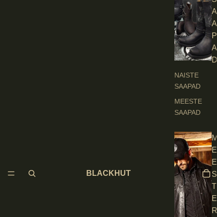
A
A
P
A
NAISTE
SAAPAD
MEESTE
SAAPAD
E
E
BLACKHUT
S
T
E