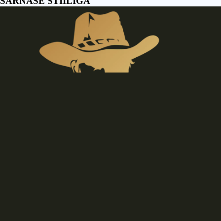
SARNASE STIILIGA
O
N
T
Š
O
D
€24,90 EUR