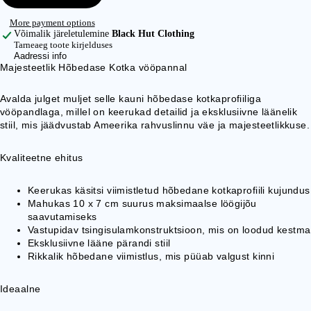
MANTLID
More payment options
PONTŠOD
Võimalik järeletulemine
Black Hut Clothing
Tarneaeg toote kirjelduses
Aadressi info
EH
Majesteetlik Hõbedase Kotka vööpannal
TE
Avalda julget muljet selle kauni hõbedase kotkaprofiiliga
D
vööpandlaga, millel on keerukad detailid ja eksklusiivne läänelik
SÕRMUSED
stiil, mis jäädvustab Ameerika rahvuslinnu väe ja majesteetlikkuse.
RIPATSID
Kvaliteetne ehitus
KAELAKEED
KÕRVARÕN
Keerukas käsitsi viimistletud hõbedane kotkaprofiili kujundus
GAD
Mahukas 10 x 7 cm suurus maksimaalse löögijõu
saavutamiseks
KÄEVÕRUD
Vastupidav tsingisulamkonstruktsioon, mis on loodud kestma
Eksklusiivne lääne pärandi stiil
HABEMEHEL
Rikkalik hõbedane viimistlus, mis püüab valgust kinni
MED
BOLO LIPS
Ideaalne